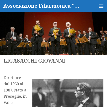
Associazione Filarmonica "Isidoro Capitanio"
Salta al contenuto
LIGASACCHI GIOVANNI
Direttore
dal 1960 al
1987. Nato a
Preseglie, in
Valle