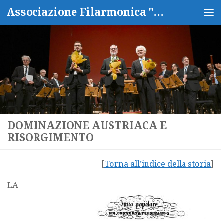
Associazione Filarmonica "Isidoro Capitanio"
Salta al contenuto
DOMINAZIONE AUSTRIACA E
RISORGIMENTO
[
Torna all’indice della storia
]
LA