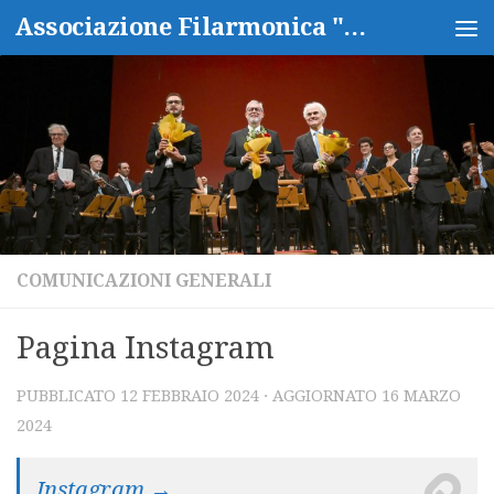
Associazione Filarmonica "Isidoro Capitanio"
Salta al contenuto
COMUNICAZIONI GENERALI
Pagina Instagram
PUBBLICATO
12 FEBBRAIO 2024
· AGGIORNATO
16 MARZO
2024
Instagram →